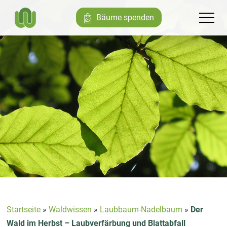
Bäume spenden
Startseite
»
Waldwissen
»
Laubbaum-Nadelbaum
»
Der
Wald im Herbst – Laubverfärbung und Blattabfall