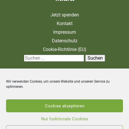
Jetzt spenden
Kontakt
Impressum
Datenschutz
Cookie-Richtlinie (EU)
S
u
c
Wir verwenden Cookies, um unsere Website und unseren Service zu
h
optimieren.
e
n
Zahlung und Versand
Allgemeine Geschäftsbedingungen
Cookies akzeptieren
n
Widerrufsbelehrung
a
Nur funktionale Cookies
c