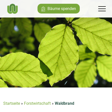
Bäume spenden
Startseite
»
Forstwirtschaft
»
Waldbrand