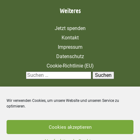
Weiteres
Jetzt spenden
Kontakt
Impressum
Datenschutz
Cookie-Richtlinie (EU)
S
u
c
Wir verwenden Cookies, um unsere Website und unseren Service zu
h
optimieren.
e
n
Zahlung und Versand
Allgemeine Geschäftsbedingungen
Cookies akzeptieren
n
Widerrufsbelehrung