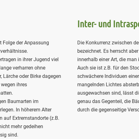
I
nter- und Intrasp
t Folge der Anpassung
Die Konkurrenz zwischen den
verhältnisse.
bezeichnet. Es herrscht abe
ragen in ihrer Jugend viel
innerhalb einer Art, die man
 lange verharren ohne
Auch sie ist z.B. für den S
r, Lärche oder Birke dagegen
schwächere Individuen einer
 wegen ihres
mangelnden Lichtes absterb
atten.
ausgewachsen sind, lässt di
igen Baumarten im
genau das Gegenteil, die Bä
legen. In höherem Alter
durch die gegenseitige Vers
n auf Extremstandorte (z.B.
 nicht mehr gedeihen
ig sind.