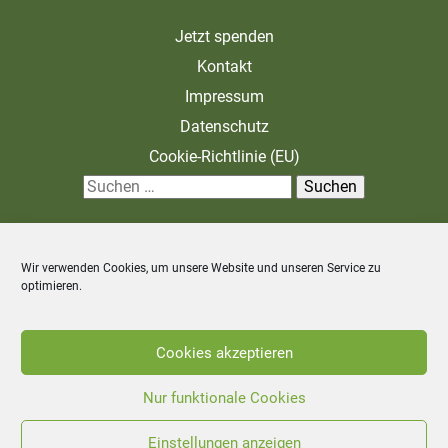
Jetzt spenden
Kontakt
Impressum
Datenschutz
Cookie-Richtlinie (EU)
S
u
c
Wir verwenden Cookies, um unsere Website und unseren Service zu
h
optimieren.
e
n
Zahlung und Versand
Allgemeine Geschäftsbedingungen
Cookies akzeptieren
n
Widerrufsbelehrung
a
Nur funktionale Cookies
c
Einstellungen anzeigen
©
2026
Stiftung Unternehmen Wald - Alle Rechte vorbehalten.