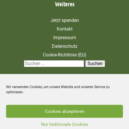
Weiteres
Jetzt spenden
Kontakt
Impressum
Datenschutz
Cookie-Richtlinie (EU)
S
u
c
Wir verwenden Cookies, um unsere Website und unseren Service zu
h
optimieren.
e
n
Zahlung und Versand
Allgemeine Geschäftsbedingungen
Cookies akzeptieren
n
Widerrufsbelehrung
a
Nur funktionale Cookies