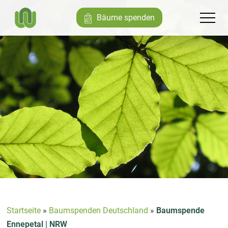
Bäume spenden
Startseite
»
Baumspenden Deutschland
»
Baumspende
Ennepetal | NRW