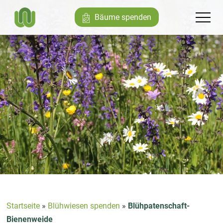
Bäume spenden
Startseite
»
Blühwiesen spenden
»
Blühpatenschaft-
Bienenweide