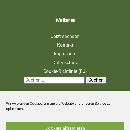
Weiteres
Jetzt spenden
Kontakt
Impressum
Datenschutz
Cookie-Richtlinie (EU)
S
u
c
Wir verwenden Cookies, um unsere Website und unseren Service zu
h
optimieren.
e
n
Zahlung und Versand
Allgemeine Geschäftsbedingungen
Cookies akzeptieren