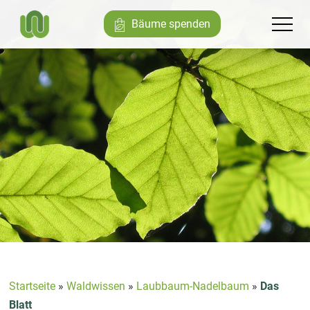
Bäume spenden
Startseite
»
Waldwissen
»
Laubbaum-Nadelbaum
»
Das
Blatt