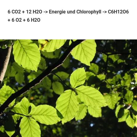
6 CO2 + 12 H2O -> Energie und Chlorophyll -> C6H12O6
+ 6 O2 + 6 H2O