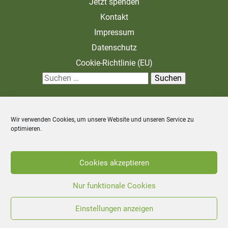
Jetzt spenden
Kontakt
Impressum
Datenschutz
Cookie-Richtlinie (EU)
S
u
c
Wir verwenden Cookies, um unsere Website und unseren Service zu
h
optimieren.
e
n
Zahlung und Versand
Allgemeine Geschäftsbedingungen
Cookies akzeptieren
n
Widerrufsbelehrung
a
Nur funktionale Cookies
c
Einstellungen anzeigen
©
2026
Stiftung Unternehmen Wald - Alle Rechte vorbehalten.
h