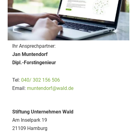
Sobald mit dem „Bäume pflanzen“
ein werblicher Zweck verfolgt wird,
handelt es sich um Sponsoring. Zum
Beispiel, wenn pro verkaufter
Produkteinheit ein Baum gepflanzt
Ihr Ansprechpartner:
wird oder für jeden Neukunden. Beim
Jan Muntendorf
Sponsoring dürfen Sie nach
Dipl.-Forstingenieur
Absprache mit der Aktion werben und
unser Logo für Ihr Marketing nutzen.
Tel:
040/ 302 156 506
Email:
muntendorf@wald.de
Stiftung Unternehmen Wald
Am Inselpark 19
21109 Hamburg