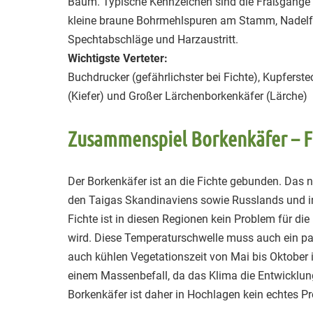
Baum. Typische Kennzeichen sind die Fraßgänge a
kleine braune Bohrmehlspuren am Stamm, Nadelfa
Spechtabschläge und Harzaustritt.
Wichtigste Verteter:
Buchdrucker (gefährlichster bei Fichte), Kupferste
(Kiefer) und Großer Lärchenborkenkäfer (Lärche)
Zusammenspiel Borkenkäfer – F
Der Borkenkäfer ist an die Fichte gebunden. Das n
den Taigas Skandinaviens sowie Russlands und in 
Fichte ist in diesen Regionen kein Problem für die
wird. Diese Temperaturschwelle muss auch ein pa
auch kühlen Vegetationszeit von Mai bis Oktober
einem Massenbefall, da das Klima die Entwicklung 
Borkenkäfer ist daher in Hochlagen kein echtes Pr