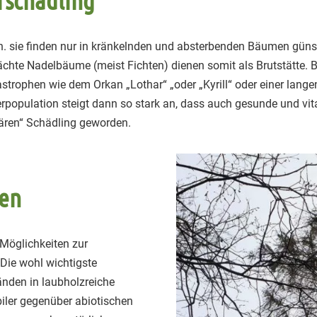
rschädling
.h. sie finden nur in kränkelnden und absterbenden Bäumen gün
hte Nadelbäume (meist Fichten) dienen somit als Brutstätte. B
strophen wie dem Orkan „Lothar“ „oder „Kyrill“ oder einer lang
population steigt dann so stark an, dass auch gesunde und vi
mären“ Schädling geworden.
ten
Möglichkeiten zur
Die wohl wichtigste
nden in laubholzreiche
iler gegenüber abiotischen