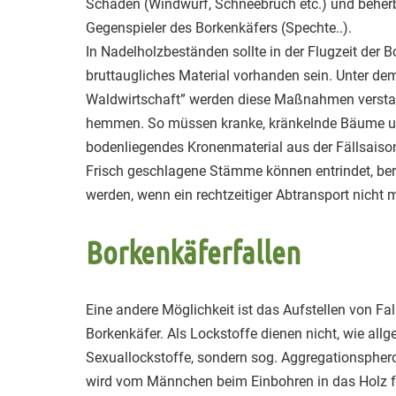
Schäden (Windwurf, Schneebruch etc.) und beher
Gegenspieler des Borkenkäfers (Spechte..).
In Nadelholzbeständen sollte in der Flugzeit der Bo
bruttaugliches Material vorhanden sein. Unter dem
Waldwirtschaft” werden diese Maßnahmen verstan
hemmen. So müssen kranke, kränkelnde Bäume un
bodenliegendes Kronenmaterial aus der Fällsaison
Frisch geschlagene Stämme können entrindet, ber
werden, wenn ein rechtzeitiger Abtransport nicht m
Borkenkäferfallen
Eine andere Möglichkeit ist das Aufstellen von Fa
Borkenkäfer. Als Lockstoffe dienen nicht, wie a
Sexuallockstoffe, sondern sog. Aggregationspher
wird vom Männchen beim Einbohren in das Holz fre