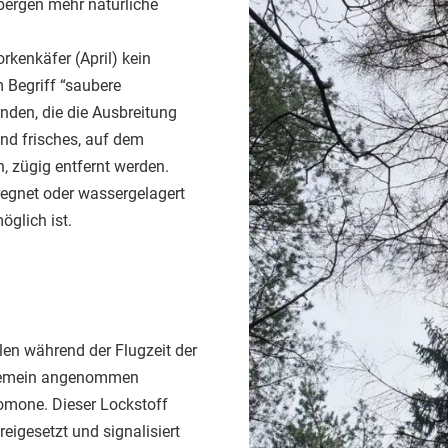
bergen mehr natürliche
rkenkäfer (April) kein
 Begriff “saubere
den, die die Ausbreitung
d frisches, auf dem
, zügig entfernt werden.
egnet oder wassergelagert
öglich ist.
llen während der Flugzeit der
llgemein angenommen
omone. Dieser Lockstoff
igesetzt und signalisiert