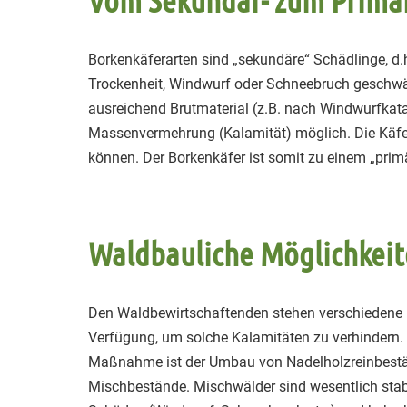
Vom Sekundär- zum Primä
Borkenkäferarten sind „sekundäre“ Schädlinge, d
Trockenheit, Windwurf oder Schneebruch geschwäc
ausreichend Brutmaterial (z.B. nach Windwurfkata
Massenvermehrung (Kalamität) möglich. Die Käfer
können. Der Borkenkäfer ist somit zu einem „pri
Waldbauliche Möglichkei
Den Waldbewirtschaftenden stehen verschiedene 
Verfügung, um solche Kalamitäten zu verhindern. 
Maßnahme ist der Umbau von Nadelholzreinbestä
Mischbestände. Mischwälder sind wesentlich stab