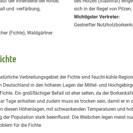
uf der Innenseite der Rinde,
des Holzes (Stabilität) ein
ll und -verfärbung,
sich in der Regel von Pilzen
Wichtigster Vertreter:
Gestreifter Nutzholzborkenk
cher (Fichte), Waldgärtner
ichte
atürliche Verbreitungsgebiet der Fichte sind feucht-kühle Region
Deutschland in den höheren Lagen der Mittel- und Hochgebirge.
 Fichte. Ein großflächiger Befall ist eher selten, da der Borkenk
ar Tage anhalten und zudem muss es trocken sein, damit er in 
 in diesen Höhenlagen, mit schwankenden Temperaturen und hoh
der Population stark beeinflusst. Die Weibchen legen meist nur 
oblem für die Fichte.