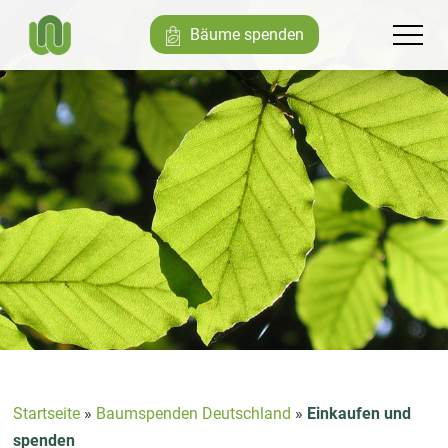
Bäume spenden
Startseite
»
Baumspenden Deutschland
»
Einkaufen und
spenden