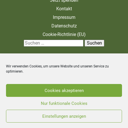
Jetzt spenden
Kontakt
Impressum
Datenschutz
Cookie-Richtlinie (EU)
S
u
c
Wir verwenden Cookies, um unsere Website und unseren Service zu
h
optimieren.
e
n
Zahlung und Versand
Allgemeine Geschäftsbedingungen
Cookies akzeptieren
n
Widerrufsbelehrung
a
Nur funktionale Cookies
c
Einstellungen anzeigen
©
2026
Stiftung Unternehmen Wald - Alle Rechte vorbehalten.
h