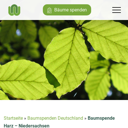
Bäume spenden
Startseite
»
Baumspenden Deutschland
»
Baumspende
Harz – Niedersachsen