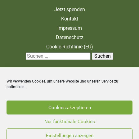
Jetzt spenden
Kontakt
Impressum
Datenschutz
Cookie-Richtlinie (EU)
S
u
c
Wir verwenden Cookies, um unsere Website und unseren Service zu
h
optimieren.
e
n
Zahlung und Versand
Allgemeine Geschäftsbedingungen
Cookies akzeptieren
n
Widerrufsbelehrung
a
Nur funktionale Cookies
c
Einstellungen anzeigen
©
2026
Stiftung Unternehmen Wald - Alle Rechte vorbehalten.