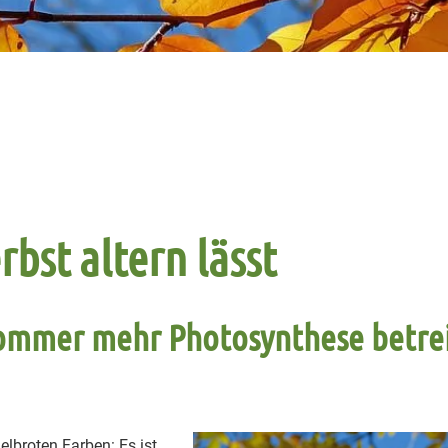
bst altern lässt
ommer mehr Photosynthese betrei
lbroten Farben: Es ist