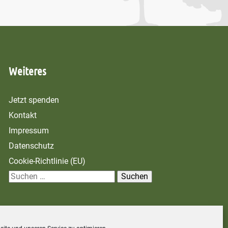
Weiteres
Jetzt spenden
Kontakt
Impressum
Datenschutz
Cookie-Richtlinie (EU)
S
u
c
h