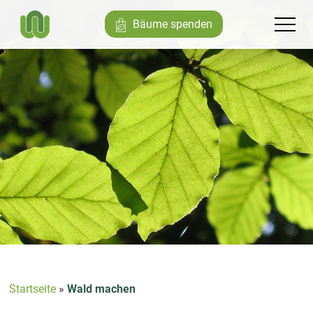
Bäume spenden
Startseite
»
Wald machen