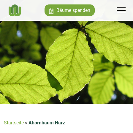
Bäume spenden
Startseite
»
Ahornbaum Harz