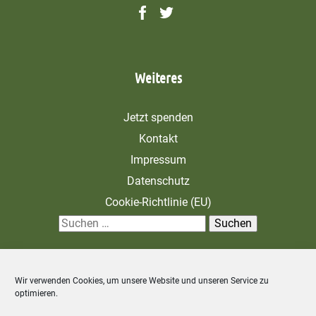
Weiteres
Jetzt spenden
Kontakt
Impressum
Datenschutz
Cookie-Richtlinie (EU)
S
u
c
Wir verwenden Cookies, um unsere Website und unseren Service zu
h
optimieren.
e