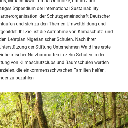
eins, Mmachukwu Loretta Obimdike, hat im Jahr
iges Stipendium der International Sustainability
artnerorganisation, der Schutzgemeinschaft Deutscher
chlaufen und sich zu den Themen Umweltbildung und
gebildet. Ihr Ziel ist die Aufnahme von Klimaschutz- und
den Lehrplan Nigerianischer Schulen. Nach ihrer
 Unterstützung der Stiftung Unternehmen Wald ihre erste
inheimischer Nutzbaumarten in zehn Schulen in der
ichtung von Klimaschutzclubs und Baumschulen werden
rzielen, die einkommensschwachen Familien helfen,
inder zu bezahlen