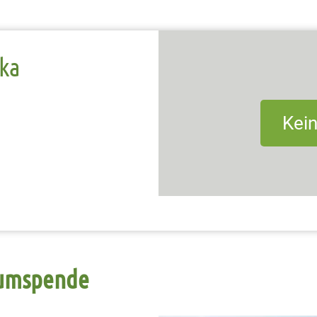
ka
Kei
aumspende