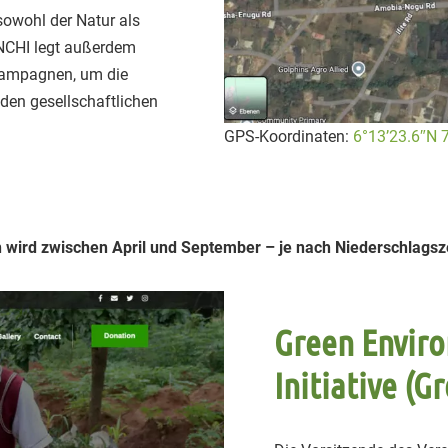
sowohl der Natur als
NCHI legt außerdem
skampagnen, um die
den gesellschaftlichen
GPS-Koordinaten:
6°13’23.6″N 
 wird zwischen April und September – je nach Niederschlagsze
Green Envir
Initiative (G