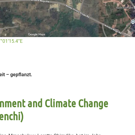
7°01’15.4″E
it – gepflanzt.
onment and Climate Change
renchi)