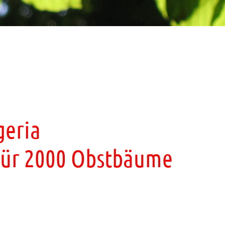
geria
 für 2000 Obstbäume
m