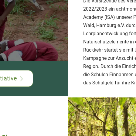
Die Vorsitzende des Ver
2022/2023 ein achtmonat
Academy (ISA) unserer P
Wald, Hamburg e.V. dur
Lehrplanentwicklung fort
Naturschutzelemente in 
Rückkehr startet sie mit
Kampagne zur Anzucht e
Region. Durch die Einr
die Schulen Einnahmen e
iative
das Schulgeld für ihre K