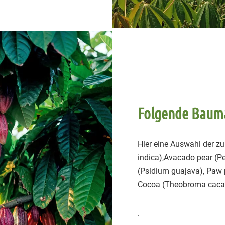
Folgende Bauma
Hier eine Auswahl der 
indica),Avacado pear (P
(Psidium guajava), Paw p
Cocoa (Theobroma cacao
.