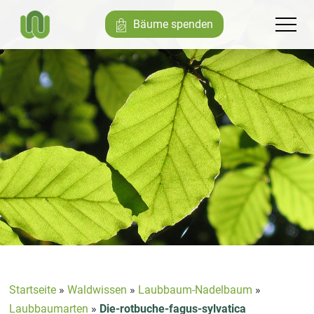
Bäume spenden
Startseite
»
Waldwissen
»
Laubbaum-Nadelbaum
»
Laubbaumarten
»
Die-rotbuche-fagus-sylvatica