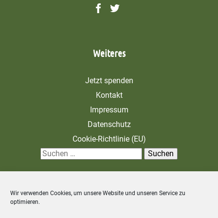
Weiteres
Jetzt spenden
Kontakt
Impressum
Datenschutz
Cookie-Richtlinie (EU)
S
u
c
Wir verwenden Cookies, um unsere Website und unseren Service zu
h
optimieren.
e