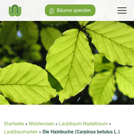
Bäume spenden
Startseite
»
Waldwissen
»
Laubbaum-Nadelbaum
»
Laubbaumarten
»
Die Hainbuche (Carpinus betulus L.)