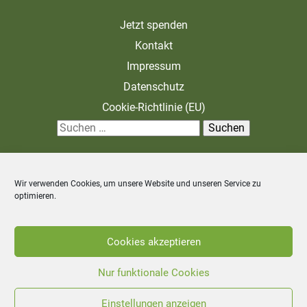
Jetzt spenden
Kontakt
Impressum
Datenschutz
Cookie-Richtlinie (EU)
S
u
c
Wir verwenden Cookies, um unsere Website und unseren Service zu
h
optimieren.
e
n
Zahlung und Versand
Allgemeine Geschäftsbedingungen
Cookies akzeptieren
n
Widerrufsbelehrung
a
Nur funktionale Cookies
c
Einstellungen anzeigen
©
2026
Stiftung Unternehmen Wald - Alle Rechte vorbehalten.