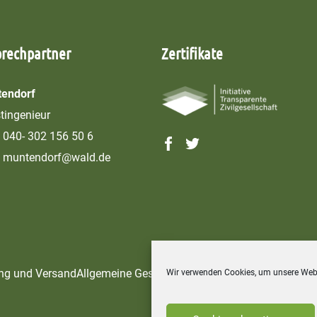
prechpartner
Zertifikate
endorf
stingenieur
040- 302 156 50 6
muntendorf@wald.de
ng und Versand
Allgemeine Geschäftsbedingungen
Widerrufsbel
Wir verwenden Cookies, um unsere Webs