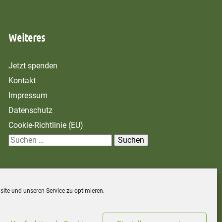
Weiteres
Jetzt spenden
Kontakt
Impressum
Datenschutz
Cookie-Richtlinie (EU)
S
u
c
h
ehrung
ite und unseren Service zu optimieren.
e
n