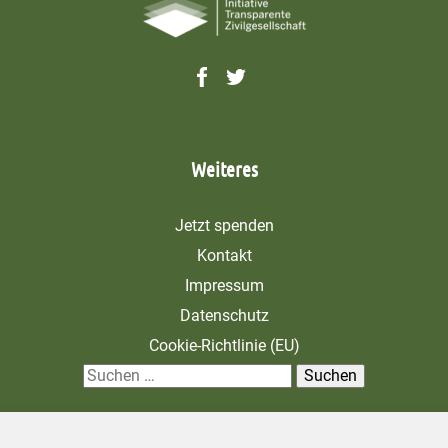
Weiteres
Jetzt spenden
Kontakt
Impressum
Datenschutz
Cookie-Richtlinie (EU)
S
u
c