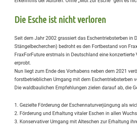
Erkenntnis der Autoren: Ohne „Mut zur Esche“ geht es nic
Die Esche ist nicht verloren
Seit dem Jahr 2002 grassiert das Eschentriebsterben in
Stängelbecherchen) bedroht es den Fortbestand von Frax
FraxForFuture erstmals in Deutschland eine konzertiert
erprobt.
Nun liegt zum Ende des Vorhabens neben dem 2021 veröf
forstbetrieblichen Umgang mit dem Eschentriebsterben v
Die waldbaulichen Empfehlungen zielen darauf ab, die Ge
1. Gezielte Förderung der Eschennaturverjüngung als wich
2. Förderung und Erhaltung vitaler Eschen in allen Wuch
3. Konservativer Umgang mit Alteschen zur Erhaltung ih